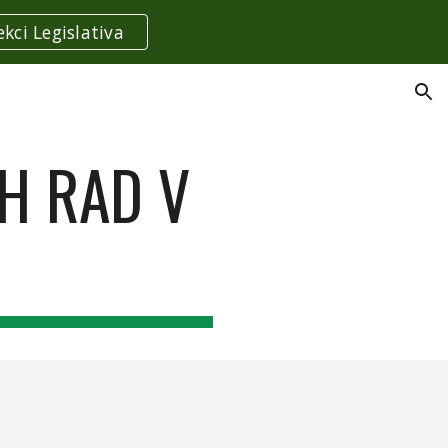
ekci Legislativa
ion
H RAD V