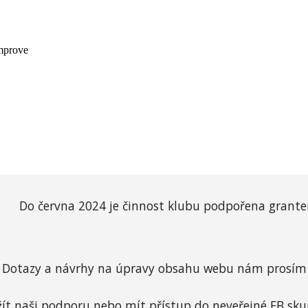
Do června 2024 je činnost klubu podpořena gran
Dotazy a n
ávrhy na úpravy obsahu webu nám prosím 
žít naši
podporu
nebo mít přístup do
neveřejné FB sku