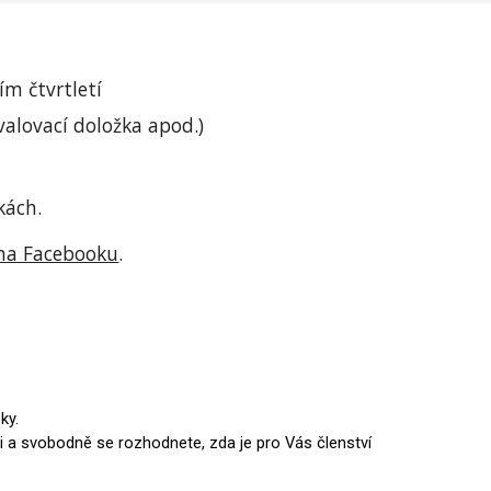
ím čtvrtletí
valovací doložka apod.)
kách.
 na Facebooku
.