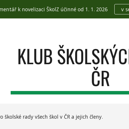
mentář k novelizaci ŠkolZ účinné od 1. 1. 2026
v s
ip to main content
Skip to navigat
KLUB ŠKOLSKÝC
ČR
ro š
kolské rady všech škol v ČR a jejich členy.