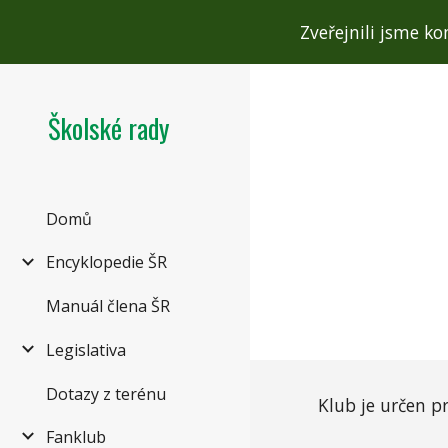
Zveřejnili jsme ko
Sk
Školské rady
Domů
Encyklopedie ŠR
Manuál člena ŠR
Legislativa
Dotazy z terénu
K
lub je určen p
Fanklub