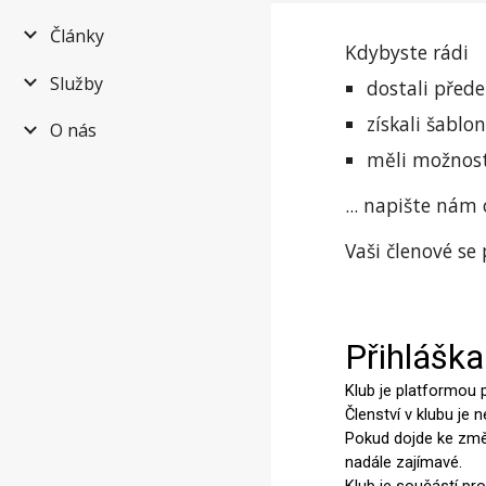
Články
Kdybyste rádi
Služby
dostali přede
získali šablo
O nás
měli možnost
... n
apište nám 
Vaši členové se