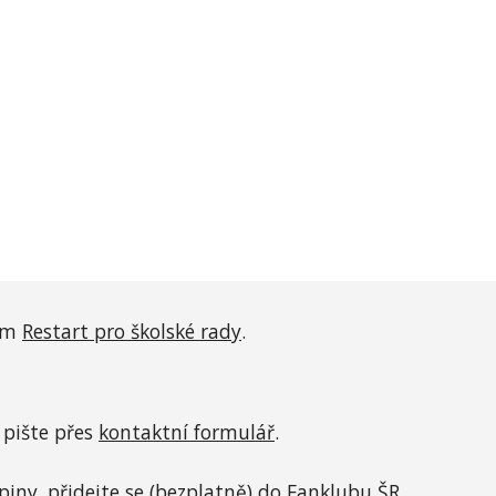
tem
Restart pro školské rady
.
pište přes
kontaktní formulář
.
piny
, přidejte se (bezplatně) do
Fanklubu ŠR