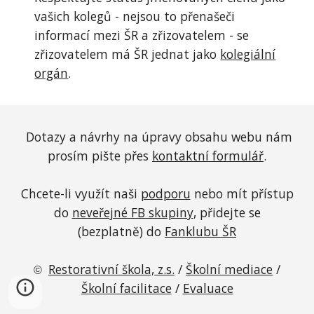
vašich kolegů -
nejsou to přenašeči
informací mezi ŠR a zřizovatelem - se
zřizovatelem má ŠR jednat jako
kolegiální
orgán
.
Dotazy a n
ávrhy na úpravy obsahu webu nám
prosím pište přes
kontaktní formulář
.
Chcete-li využít naši
podporu
nebo mít přístup
do
neveřejné FB skupiny
, přidejte se
(bezplatně) do
Fanklubu ŠR
Restorativní škola, z.s.
/
Školní mediace
/
©
Školní facilitace
/
Evaluace