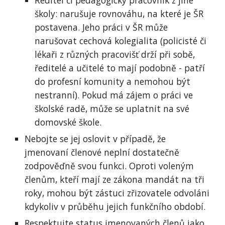
Ředitel či pedagogický pracovník z jiné
školy: narušuje rovnováhu, na které je ŠR
postavena. Jeho práci v ŠR může
narušovat cechová kolegialita (policisté či
lékaři z různých pracovišť drží při sobě,
ředitelé a učitelé to mají podobně - patří
do profesní komunity a nemohou být
nestranní). Pokud má zájem o práci ve
školské radě, může se uplatnit na své
domovské škole.
Nebojte se jej oslovit v případě, že
jmenovaní členové neplní dostatečně
zodpověďně svou funkci. Oproti voleným
členům, kteří mají ze zákona mandát na tři
roky, mohou být zástuci zřizovatele odvoláni
kdykoliv v průběhu jejich funkčního období.
Respektujte status jmenovaných členů jako