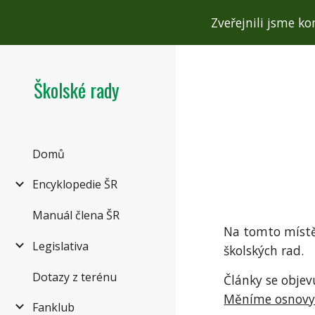
Zveřejnili jsme ko
Sk
Školské rady
Domů
Encyklopedie ŠR
Manuál člena ŠR
Na tomto místě 
Legislativa
školských rad.
Dotazy z terénu
Články se objevu
Měníme osnov
Fanklub