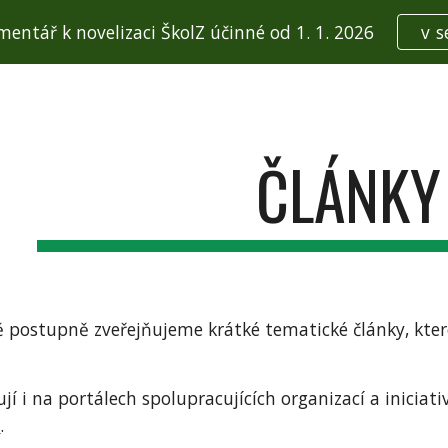
mentář k novelizaci ŠkolZ účinné od 1. 1. 2026
v s
ip to main content
Skip to navigat
ČLÁNKY
postupně zveřejňujeme krátké tematické články, které
jí i na portálech spolupracujících organizací a iniciati
y
.