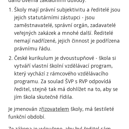
dáno dvěma základními důvody:
Školy mají právní subjektivitu a ředitelé jsou
jejich statutárními zástupci - jsou
zaměstnavatelé, správní orgán, zadavatelé
veřejných zakázek a mnohé další. Ředitelé
nemají nadřízené, jejich činnost je podřízena
právnímu řádu.
České kurikulum je dvoustupňové - škola si
vytváří vlastní školní vzdělávací program,
který vychází z rámcového vzdělávacího
programu. Za soulad ŠVP s RVP odpovídá
ředitel, stejně tak má dohlížet na to, aby se
jím škola skutečně řídila.
Je jmenován z
řizovatelem
školy
, má šestileté
funkční období.
Ze zákona je vyloučeno, aby byl ředitel sám