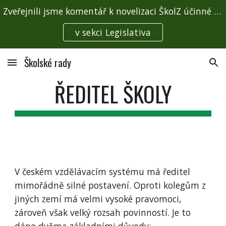
Zveřejnili jsme komentář k novelizaci ŠkolZ účinné od 1. 1. 2026
Skip to main content
Skip to navigation
v sekci Legislativa
Školské rady
ŘEDITEL ŠKOLY
V českém vzdělávacím systému má ředitel
mimořádně silné postavení. Oproti kolegům z
jiných zemí má velmi vysoké pravomoci,
zároveň však velký rozsah povinností. Je to